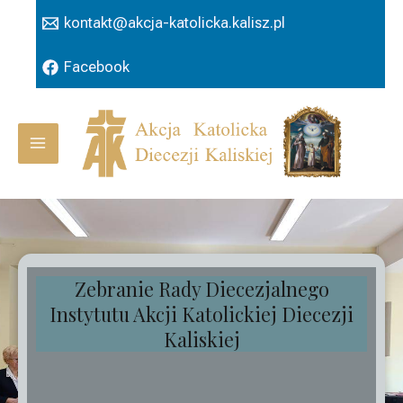
Przejdź
kontakt@akcja-katolicka.kalisz.pl
do
treści
Facebook
Main
Menu
Zebranie Rady Diecezjalnego
Instytutu Akcji Katolickiej Diecezji
Kaliskiej