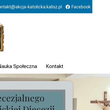
ontakt@akcja-katolicka.kalisz.pl
Facebook
 Nauka Społeczna
Kontakt
ecezjalnego
ickiej Diecezji