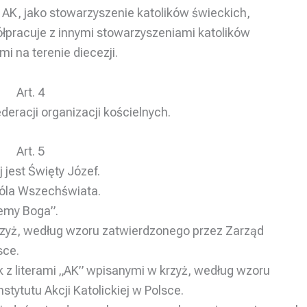
j AK, jako stowarzyszenie katolików świeckich,
łpracuje z innymi stowarzyszeniami katolików
i na terenie diecezji.
Art. 4
eracji organizacji kościelnych.
Art. 5
j jest Święty Józef.
róla Wszechświata.
cemy Boga”.
krzyż, według wzoru zatwierdzonego przez Zarząd
sce.
z literami „AK” wpisanymi w krzyż, według wzoru
tytutu Akcji Katolickiej w Polsce.