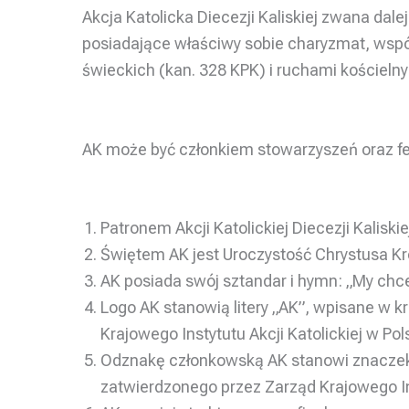
Akcja Katolicka Diecezji Kaliskiej zwana dale
posiadające właściwy sobie charyzmat, wspó
świeckich (kan. 328 KPK) i ruchami kościelnym
AK może być członkiem stowarzyszeń oraz fed
Patronem Akcji Katolickiej Diecezji Kaliskie
Świętem AK jest Uroczystość Chrystusa K
AK posiada swój sztandar i hymn: „My ch
Logo AK stanowią litery „AK”, wpisane w 
Krajowego Instytutu Akcji Katolickiej w Pol
Odznakę członkowską AK stanowi znaczek 
zatwierdzonego przez Zarząd Krajowego Ins