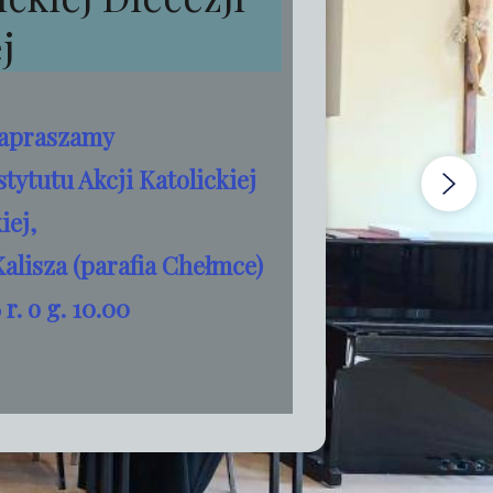
j
zapraszamy
tytutu Akcji Katolickiej
iej,
alisza (parafia Chełmce)
r. o g. 10.00