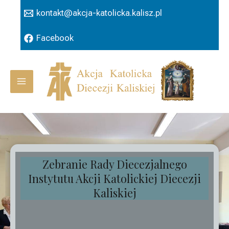
Przejdź
kontakt@akcja-katolicka.kalisz.pl
do
treści
Facebook
Main
Menu
Zebranie Rady Diecezjalnego
Instytutu Akcji Katolickiej Diecezji
Kaliskiej