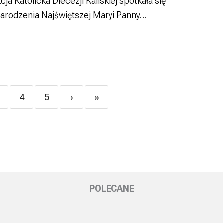
ja Katolicka Diecezji Kaliskiej spotkała się
arodzenia Najświętszej Maryi Panny…
4
5
›
»
POLECANE