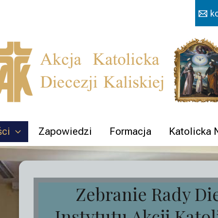
k
ści
Zapowiedzi
Formacja
Katolicka
Zebranie Rady Di
Instytutu Akcji Katol