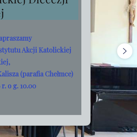
j
zapraszamy
tytutu Akcji Katolickiej
iej,
alisza (parafia Chełmce)
r. o g. 10.00