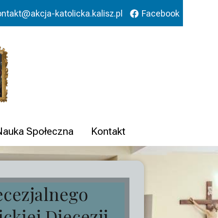
ontakt@akcja-katolicka.kalisz.pl
Facebook
 Nauka Społeczna
Kontakt
ecezjalnego
ickiej Diecezji