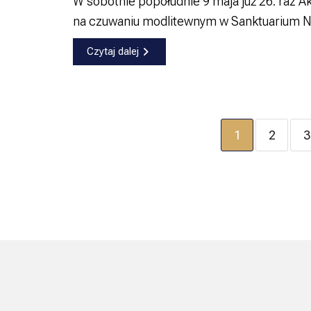
W sobotnie popołudnie 9 maja już 26. raz Akc
na czuwaniu modlitewnym w Sanktuarium N
Czytaj dalej
1
2
3