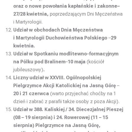
oraz o nowe powołania kapłańskie i zakonne
–
27/28 kwietnia,
poprzedzającym Dni Męczeństwa
i Martyrologii.
Udział w obchodach Dnia Męczeństwa
i Martyrologii Duchowieństwa Polskiego
–
29
kwietnia.
Udział w Spotkaniu modlitewno-formacyjnym
na Pólku pod Bralinem
–
10 maja
(kościół
jubileuszowy)
.
Liczny udział w XXVIII. Ogólnopolskiej
Pielgrzymce Akcji Katolickiej na Jasną Górę
–
20 i 21 czerwca
(warto przyjechać choćby na 1
dzień i zabrać z parafii także osoby z poza Akcji).
Udział w 388. Kaliskiej / 34. Diecezjalnej Pieszej
(08 – 19 sierpnia) i 24. Rowerowej (11 – 15
sierpnia) Pielgrzymce na Jasną Górę,