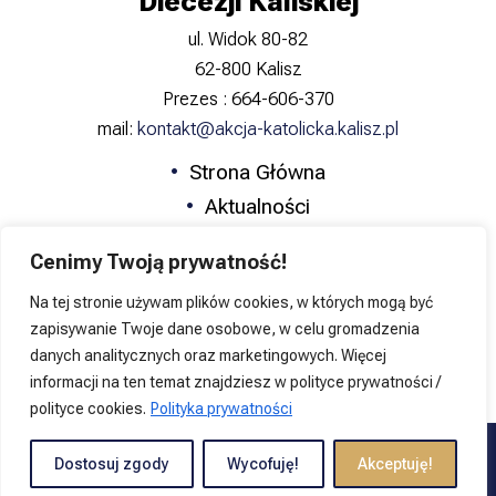
Diecezji Kaliskiej
ul. Widok 80-82
62-800 Kalisz
Prezes : 664-606-370
mail:
kontakt@akcja-katolicka.kalisz.pl
Strona Główna
Aktualności
Zapowiedzi
Cenimy Twoją prywatność!
Formacja
Na tej stronie używam plików cookies, w których mogą być
Katolicka Nauka Społeczna
zapisywanie Twoje dane osobowe, w celu gromadzenia
Kontakt
danych analitycznych oraz marketingowych. Więcej
informacji na ten temat znajdziesz w polityce prywatności /
polityce cookies.
Polityka prywatności
Copyright © 2026 Akcja Katolicka Diecezji Kaliskiej | Projekt i
Dostosuj zgody
Wycofuję!
Akceptuję!
wykonanie
JakubG