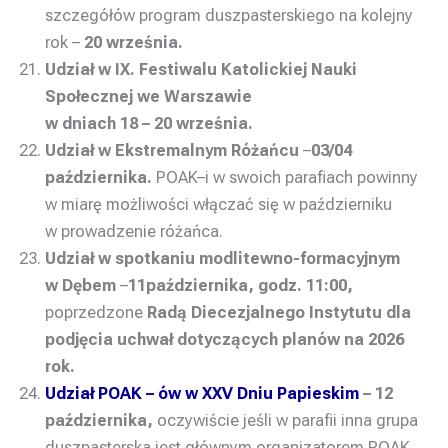
szczegółów program duszpasterskiego na kolejny
rok –
20 września.
Udział w IX. Festiwalu Katolickiej Nauki
Społecznej we Warszawie
w dniach 18 – 20 września.
Udział w Ekstremalnym Różańcu
–
03/04
października.
POAK–i w swoich parafiach powinny
w miarę możliwości włączać się w październiku
w prowadzenie różańca.
Udział w spotkaniu modlitewno-formacyjnym
w Dębem
–
11
października, godz. 11:00,
poprzedzone
Radą Diecezjalnego Instytutu dla
podjęcia uchwał dotyczących planów na 2026
rok.
Udział POAK – ów w XXV Dniu Papieskim
– 12
października
,
oczywiście jeśli w parafii inna grupa
duszpasterska jest głównym organizatorem POAK