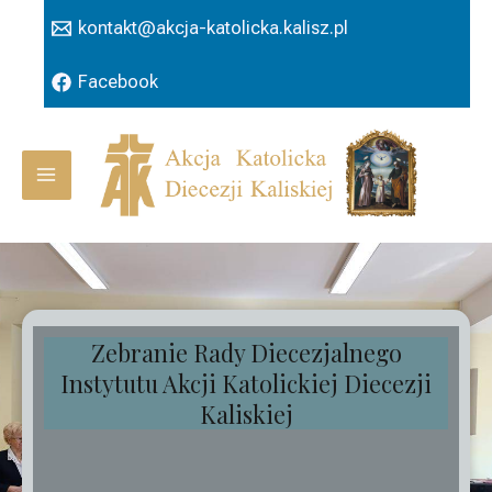
Przejdź
kontakt@akcja-katolicka.kalisz.pl
do
treści
Facebook
Main
Menu
Zebranie Rady Diecezjalnego
Instytutu Akcji Katolickiej Diecezji
Kaliskiej