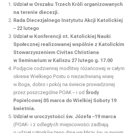
Udział w Orszaku Trzech Króli organizowanych
na terenie diecezji.
Rada Diecezjalnego Instytutu Akcji Katolickiej
– 22 lutego
Udział w Konferencji nt. Katolickiej Nauki
Społecznej realizowanej wspólnie z Katolickim
Stowarzyszeniem Civitas Christiana
w Seminarium w Kaliszu 27 lutego g. 17.00
Podjęcie codziennej modlitwy różańcowej w całym
okresie Wielkiego Postu o niezachwianą wiarę
w Boga, dobro i pokój na świecie prowadzonej
przez poszczególne POAK – i od
Środy
Popielcowej 05 marca do Wielkiej Soboty 19
kwietnia.
Udział w uroczystości św. Józefa –
19 marca
(POAK- i z odległych miejscowości zadbają
o udział członków tego dnia we Mszy św. w swoim