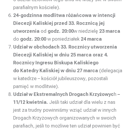
parafialnym kościele).
24-godzinna modlitwa różańcowa w intencji
Diecezji Kaliskiej przed 33. Rocznicą jej
utworzenia
od
godz. 20:00
w niedzielę
23 marca
do
godz. 20:00
w poniedziałek
24 marca
Udział w obchodach 33. Rocznicy utworzenia
Diecezji Kaliskiej w dniu 25 marca oraz 4.
Rocznicy Ingresu Biskupa Kaliskiego
do Katedry Kaliskiej w dniu 27 marca
(delegacja
w katedrze – kościół jubileuszowy, pozostali
pamięć w modlitwie).
Udział w Ekstremalnych Drogach Krzyżowyc
h
–
11/12 kwietnia.
Jeśli taki udział dla wielu z nas
jest za trudny powinniśmy wziąć udział w innych
Drogach Krzyżowych organizowanych w swoich
parafiach, jeśli to możliwe ten udział powinien być