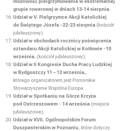
możliwość pielgrzymowania w ekstremalnej
grupie rowerowej w dniach 13-14 sierpnia.
Udział w V. Pielgrzymce Akcji Katolickiej
do Świętego Józefa
–
22-23 sierpnia
(kościół
jubileuszowy).
Udział w obchodach rocznicy poświęcenia
sztandaru Akcji Katolickiej w Kotłowie
–
10
września.
(kościół jubileuszowy).
Udział w II Kongresie Ducha Pracy Ludzkiej
w Bydgoszczy 11 – 12 września,
którego organizatorem jest Pomorskie
Stowarzyszenie Wspólna Europa.
Udział w Spotkaniu na Górze Krzyża
pod Ostrzeszowem
–
14 września
(miejsce
jubileuszowe).
Udział w XVII. Ogólnopolskim Forum
Duszpasterskim w Poznaniu
, które dotyczy