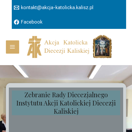
Przejdź
kontakt@akcja-katolicka.kalisz.pl
do
treści
Facebook
Main
Menu
Zebranie Rady Diecezjalnego
Instytutu Akcji Katolickiej Diecezji
Kaliskiej