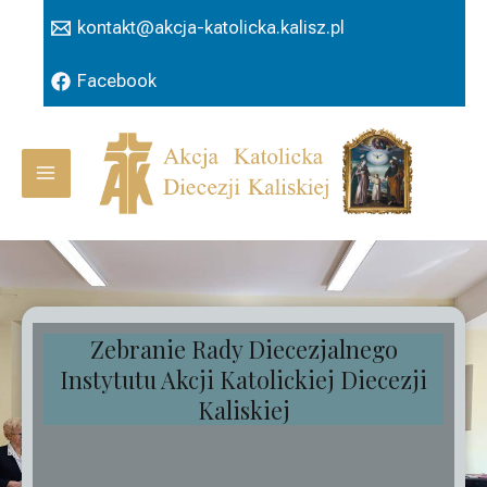
Przejdź
kontakt@akcja-katolicka.kalisz.pl
do
treści
Facebook
Main
Menu
Zebranie Rady Diecezjalnego
Instytutu Akcji Katolickiej Diecezji
Kaliskiej