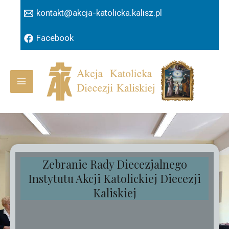
Przejdź
kontakt@akcja-katolicka.kalisz.pl
do
treści
Facebook
Main
Menu
Zebranie Rady Diecezjalnego
Instytutu Akcji Katolickiej Diecezji
Kaliskiej