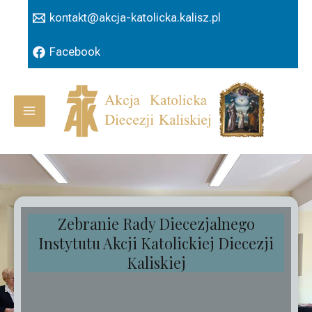
Przejdź
kontakt@akcja-katolicka.kalisz.pl
do
treści
Facebook
Main
Menu
Zebranie Rady Diecezjalnego
Instytutu Akcji Katolickiej Diecezji
Kaliskiej