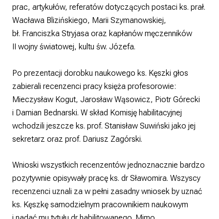
prac, artykułów, referatów dotyczących postaci ks. prał.
Wacława Blizińskiego, Marii Szymanowskiej,
bł. Franciszka Stryjasa oraz kapłanów męczenników
II wojny światowej, kultu św. Józefa.
Po prezentacji dorobku naukowego ks. Kęszki głos
zabierali recenzenci pracy księża profesorowie:
Mieczysław Kogut, Jarosław Wąsowicz, Piotr Górecki
i Damian Bednarski. W skład Komisję habilitacyjnej
wchodzili jeszcze ks. prof. Stanisław Suwiński jako jej
sekretarz oraz prof. Dariusz Zagórski.
Wnioski wszystkich recenzentów jednoznacznie bardzo
pozytywnie opisywały pracę ks. dr Sławomira. Wszyscy
recenzenci uznali za w pełni zasadny wniosek by uznać
ks. Kęszkę samodzielnym pracownikiem naukowym
i nadać mu tytułu dr habilitowanego. Mimo,