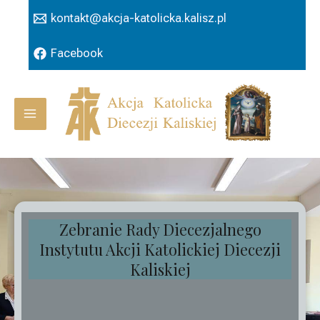
Przejdź
kontakt@akcja-katolicka.kalisz.pl
do
treści
Facebook
Main
Menu
WIELKANOC' 2026
CHRYSTUS ZMARTWYCHWSTAŁ!
PRAWDZIWIE ZMARTWYCHWSTAŁ!
ALLELUJA, ALLELUJA!!!