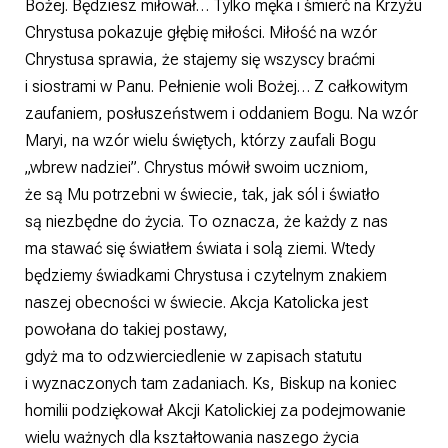
Bożej. Będziesz miłował… Tylko męka i śmierć na Krzyżu
Chrystusa pokazuje głębię miłości. Miłość na wzór
Chrystusa sprawia, że stajemy się wszyscy braćmi
i siostrami w Panu. Pełnienie woli Bożej… Z całkowitym
zaufaniem, posłuszeństwem i oddaniem Bogu. Na wzór
Maryi, na wzór wielu świętych, którzy zaufali Bogu
„wbrew nadziei”. Chrystus mówił swoim uczniom,
że są Mu potrzebni w świecie, tak, jak sól i światło
są niezbędne do życia. To oznacza, że każdy z nas
ma stawać się światłem świata i solą ziemi. Wtedy
będziemy świadkami Chrystusa i czytelnym znakiem
naszej obecności w świecie. Akcja Katolicka jest
powołana do takiej postawy,
gdyż ma to odzwierciedlenie w zapisach statutu
i wyznaczonych tam zadaniach. Ks, Biskup na koniec
homilii podziękował Akcji Katolickiej za podejmowanie
wielu ważnych dla kształtowania naszego życia