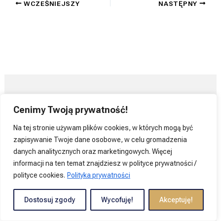
WCZEŚNIEJSZY
NASTĘPNY
O NAS
Cenimy Twoją prywatność!
Na tej stronie używam plików cookies, w których mogą być
zapisywanie Twoje dane osobowe, w celu gromadzenia
Historia
danych analitycznych oraz marketingowych. Więcej
Władze Statutowe
informacji na ten temat znajdziesz w polityce prywatności /
Rada
polityce cookies.
Polityka prywatności
Zarząd
Dostosuj zgody
Wycofuję!
Akceptuję!
Komisja Rewizyjna
Statut Akcji