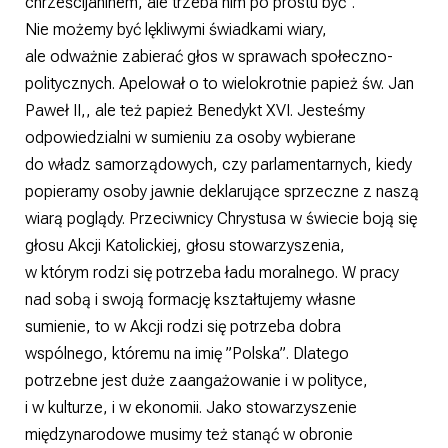
chrześcijaninem, ale trzeba nim po prostu być”.
Nie możemy być lękliwymi świadkami wiary,
ale odważnie zabierać głos w sprawach społeczno-
politycznych. Apelował o to wielokrotnie papież św. Jan
Paweł II,, ale też papież Benedykt XVI. Jesteśmy
odpowiedzialni w sumieniu za osoby wybierane
do władz samorządowych, czy parlamentarnych, kiedy
popieramy osoby jawnie deklarujące sprzeczne z naszą
wiarą poglądy. Przeciwnicy Chrystusa w świecie boją się
głosu Akcji Katolickiej, głosu stowarzyszenia,
w którym rodzi się potrzeba ładu moralnego. W pracy
nad sobą i swoją formację kształtujemy własne
sumienie, to w Akcji rodzi się potrzeba dobra
wspólnego, któremu na imię ”Polska”. Dlatego
potrzebne jest duże zaangażowanie i w polityce,
i w kulturze, i w ekonomii. Jako stowarzyszenie
międzynarodowe musimy też stanąć w obronie