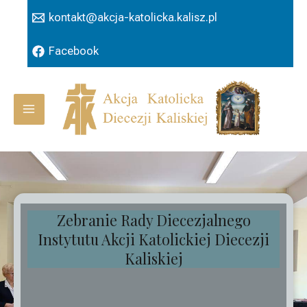
Przejdź
kontakt@akcja-katolicka.kalisz.pl
do
treści
Facebook
Main
Menu
Zebranie Rady Diecezjalnego
Instytutu Akcji Katolickiej Diecezji
Kaliskiej