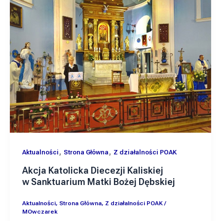
,
,
Aktualności
Strona Główna
Z działalności POAK
Akcja Katolicka Diecezji Kaliskiej
w Sanktuarium Matki Bożej Dębskiej
Aktualności
,
Strona Główna
,
Z działalności POAK
/
MOwczarek