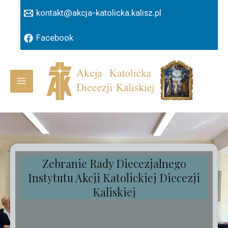
Przejdź
kontakt@akcja-katolicka.kalisz.pl
do
treści
Facebook
Main
Menu
Zebranie Rady Diecezjalnego
Instytutu Akcji Katolickiej Diecezji
Kaliskiej