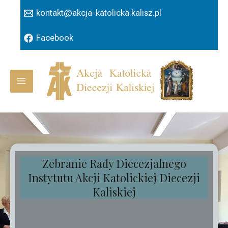
Przejdź
kontakt@akcja-katolicka.kalisz.pl
do
treści
Facebook
Main
Menu
Zebranie Rady Diecezjalnego
Instytutu Akcji Katolickiej Diecezji
Kaliskiej