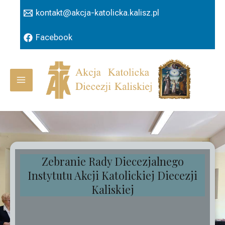
Przejdź
kontakt@akcja-katolicka.kalisz.pl
do
treści
Facebook
Main
Menu
Zebranie Rady Diecezjalnego
Instytutu Akcji Katolickiej Diecezji
Kaliskiej