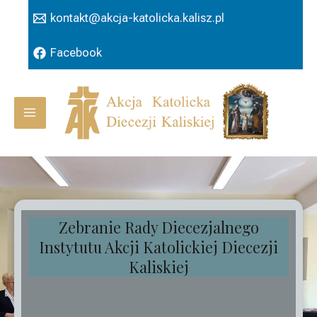
Przejdź
kontakt@akcja-katolicka.kalisz.pl
do
treści
Facebook
Main
Menu
Zebranie Rady Diecezjalnego
Instytutu Akcji Katolickiej Diecezji
Kaliskiej