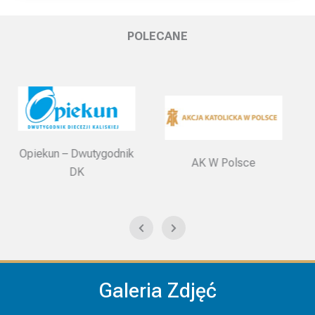
POLECANE
ik
AK W Polsce
Radio Rodzina
Galeria Zdjęć