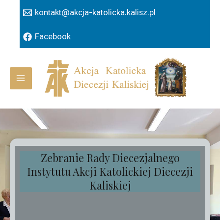
Przejdź
kontakt@akcja-katolicka.kalisz.pl
do
treści
Facebook
Main
Menu
Zebranie Rady Diecezjalnego
Instytutu Akcji Katolickiej Diecezji
Kaliskiej