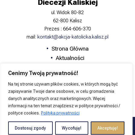
Diecezji Kaliskiej
ul. Widok 80-82
62-800 Kalisz
Prezes : 664-606-370
mail:
kontakt@akcja-katolicka.kalisz.pl
Strona Główna
Aktualności
Zapowiedzi
Cenimy Twoją prywatność!
Formacja
Na tej stronie używam plików cookies, w których mogą być
Katolicka Nauka Społeczna
zapisywanie Twoje dane osobowe, w celu gromadzenia
Kontakt
danych analitycznych oraz marketingowych. Więcej
informacji na ten temat znajdziesz w polityce prywatności /
polityce cookies.
Polityka prywatności
Copyright © 2026 Akcja Katolicka Diecezji Kaliskiej | Projekt i
Dostosuj zgody
Wycofuję!
Akceptuję!
wykonanie
JakubG